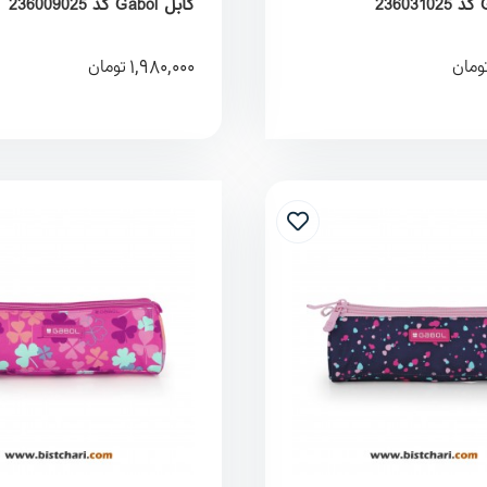
گابل Gabol کد 236009025
1,980,000
ومان
تومان