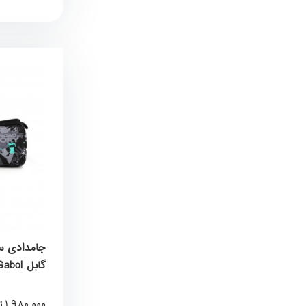
گابل Gabol کد 236509001
1,980,000
ت