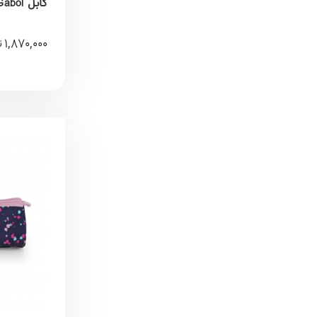
گابل Gabol کد 236031025
1,870,000
ت