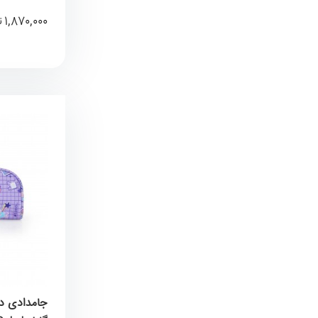
1,870,000
ت