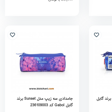
امدادی سه زیپ مدل Dino برند گابل
جامدادی سه زیپ مدل Sunset برند
گابل Gabol کد 236109003