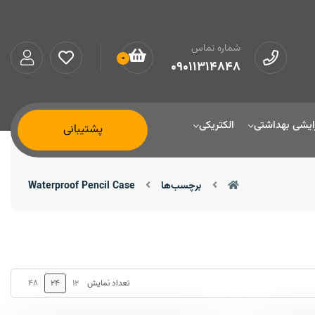
شماره تماس
0
09011314848
ایشی بهداشتی
الکتریکی
پشتیبانی
برچسب‌ها
Waterproof Pencil Case
48
24
12
تعداد نمایش