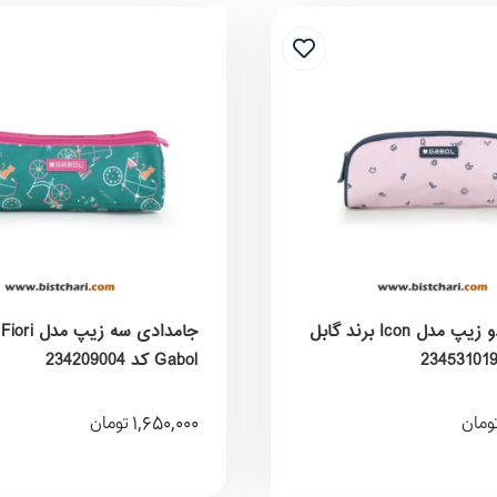
جامدادی دو زیپ مدل Icon برند گابل
ج
Gabol کد 234209004
1,650,000
ومان
تومان