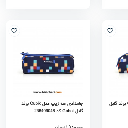
جامدادی دو زیپ مدل Cubik برند گابل
جامدادی سه زیپ مدل Cubik برند
گابل Gabol کد 236409046
1,980,000
تومان