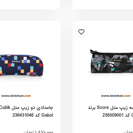
جامدادی سه زیپ مدل Score برند
Gabol کد 236431046
1,870,000
ومان
تومان