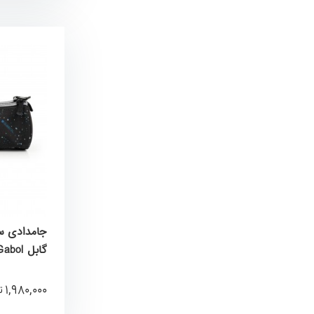
گابل Gabol کد 236809001
1,980,000
ت