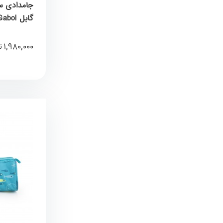
گابل Gabol کد 235909046
1,980,000
ت