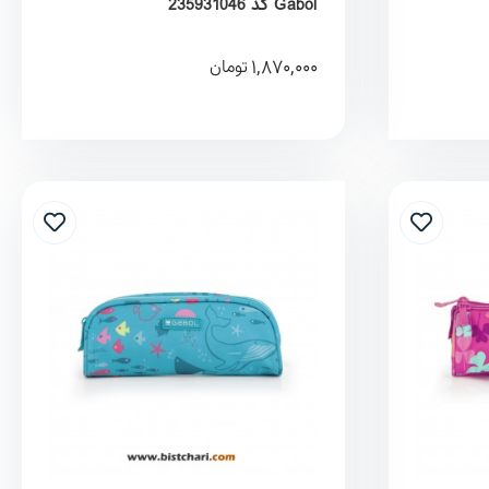
Gabol کد 235931046
1,870,000
تومان