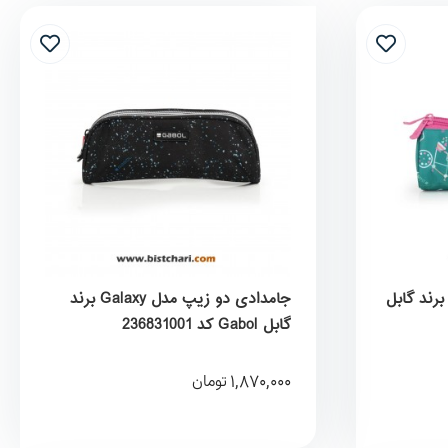
امدادی سه زیپ مدل Fiori برند گابل
جامدادی دو زیپ مدل Galaxy برند
گابل Gabol کد 236831001
1,870,000
تومان