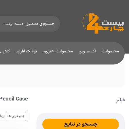
محصولات
اکسسوری
محصولات هنری
نوشت افزار
کادوی
Pencil Case
فیلتر
جدیدترین ها
پربا
جستجو در نتایج