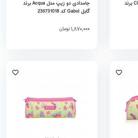
جامدادی سه زیپ مدل Clover برند
جامدادی دو زیپ مدل Acqua برند
گابل Gabol کد 235731018
1,870,000
تومان