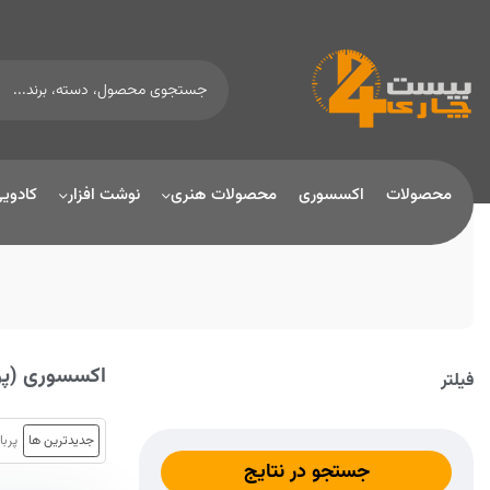
محصولات
اکسسوری
محصولات هنری
نوشت افزار
کادوی
اکسسوری (پ
فیلتر
جدیدترین ها
پربا
جستجو در نتایج