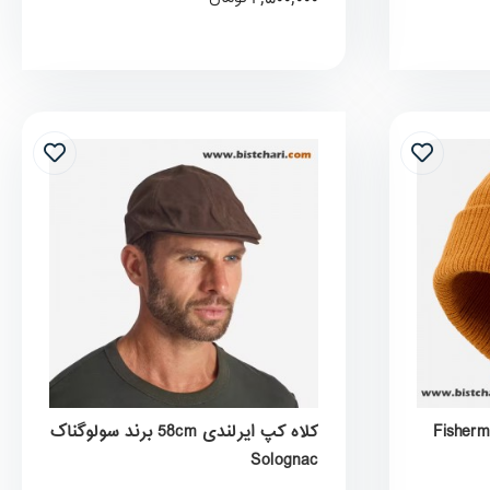
ی و روزمره مدل Fisherman
کلاه کپ ایرلندی 58cm برند سولوگناک
Solognac