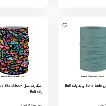
اف Buff
باف Buff
2,500,000
ومان
تومان