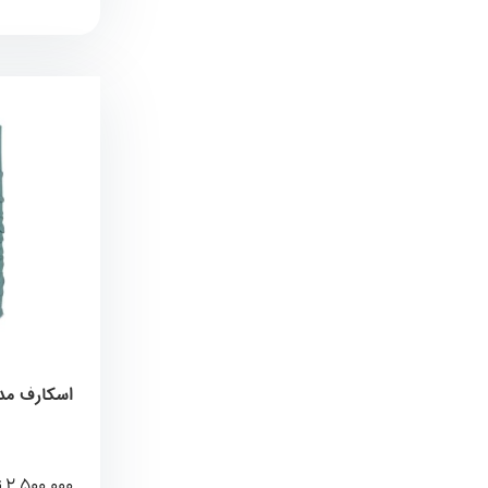
اسکارف مدل Solid Jade برند ب
2,500,000
ت