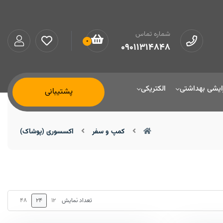
شماره تماس
0
09011314848
ایشی بهداشتی
الکتریکی
پشتیبانی
کمپ و سفر
اکسسوری (پوشاک)
48
24
12
تعداد نمایش