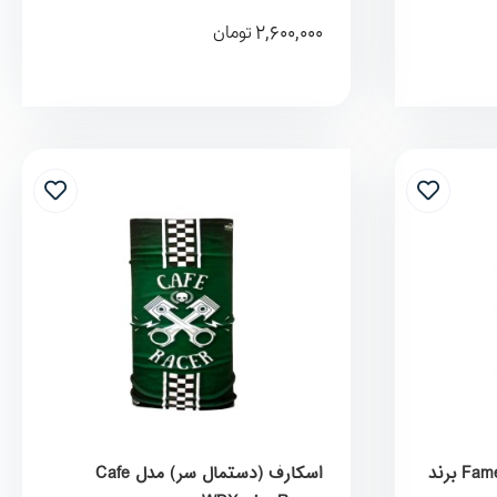
2,600,000
تومان
اسکارف (دستمال سر) مدل Fame برند
اسکارف (دستمال سر) مدل Cafe