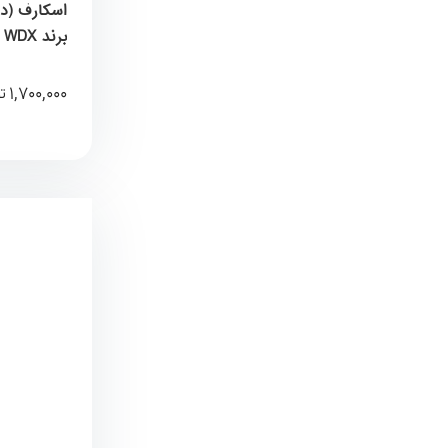
برند WDX
1,700,000
ت