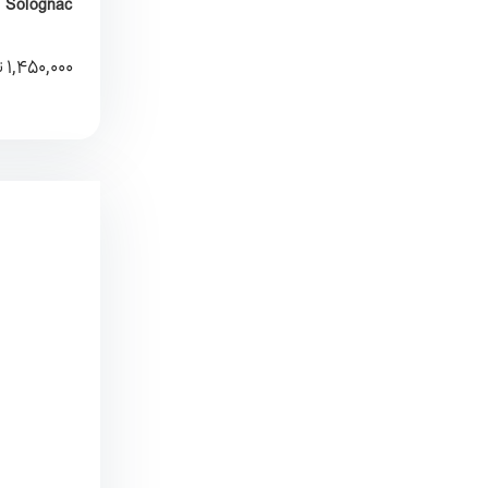
Solognac
1,450,000
ت