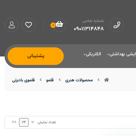
شماره تماس
0
09011314848
ایشی بهداشتی
الکتریکی
پشتیبانی
محصولات هنری
قلمو
قلموی بادبزنی
48
24
12
تعداد نمایش