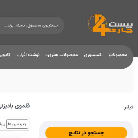
محصولات
اکسسوری
محصولات هنری
نوشت افزار
کادوی
قلموی بادبزنی
فیلتر
جدیدترین ها
پربا
جستجو در نتایج