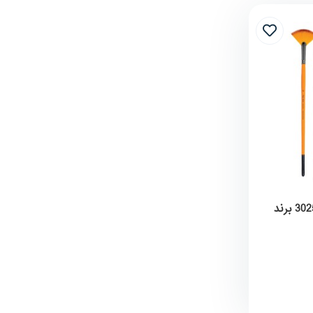
قلمو چتری (بادبزنی) سری 3025 برند