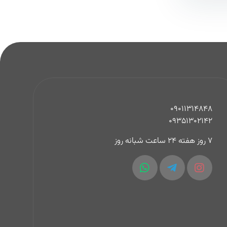
09011314848
09351302142
7 روز هفته 24 ساعت شبانه روز