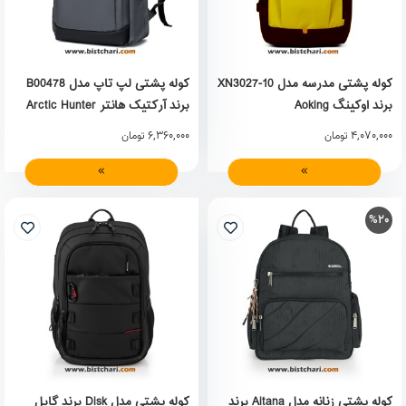
کوله پشتی مدرسه مدل XN3027-10
کوله پشتی لپ تاپ مدل B00478
برند اوکینگ Aoking
برند آرکتیک هانتر Arctic Hunter
6,360,000
4,070,000
تومان
تومان
%20
کوله پشتی زنانه مدل Aitana برند
کوله پشتی مدل Disk برند گابل