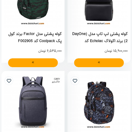
کوله پشتی لپ تاپ مدل (DayOne
کوله پشتی مدل Factor برند کول
(2 برند اکولاک Echolac کد
پک Coolpack کد F002905
CKP658-M
6,545,000
15,900,000
تومان
تومان