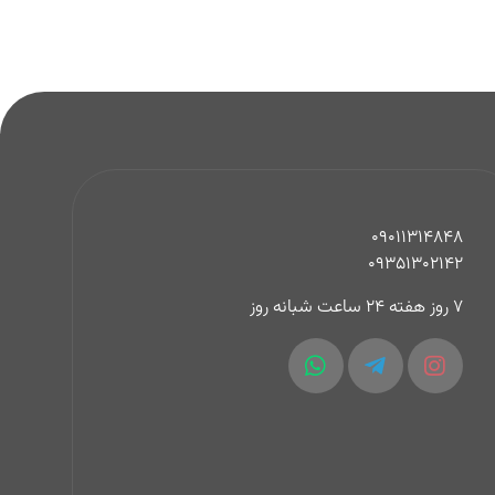
09011314848
09351302142
7 روز هفته 24 ساعت شبانه روز