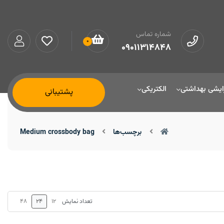
شماره تماس
0
09011314848
ایشی بهداشتی
الکتریکی
پشتیبانی
برچسب‌ها
Medium crossbody bag
48
24
12
تعداد نمایش