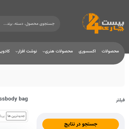
محصولات
اکسسوری
محصولات هنری
نوشت افزار
کادوی
ssbody bag
فیلتر
جدیدترین ها
پربا
جستجو در نتایج