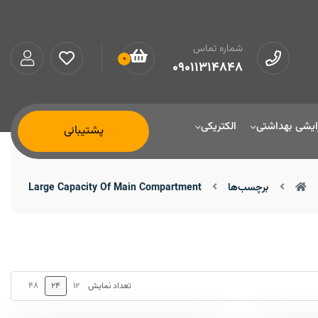
شماره تماس
0
09011314848
ایشی بهداشتی
الکتریکی
پشتیبانی
برچسب‌ها
Large Capacity Of Main Compartment
48
24
12
تعداد نمایش