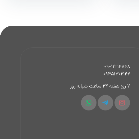
09011314848
09351302142
7 روز هفته 24 ساعت شبانه روز