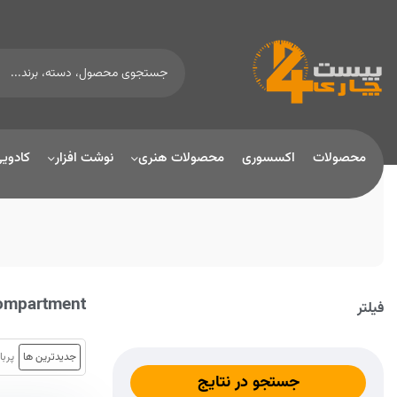
محصولات
اکسسوری
محصولات هنری
نوشت افزار
کادوی
Compartment
فیلتر
جدیدترین ها
پربا
جستجو در نتایج