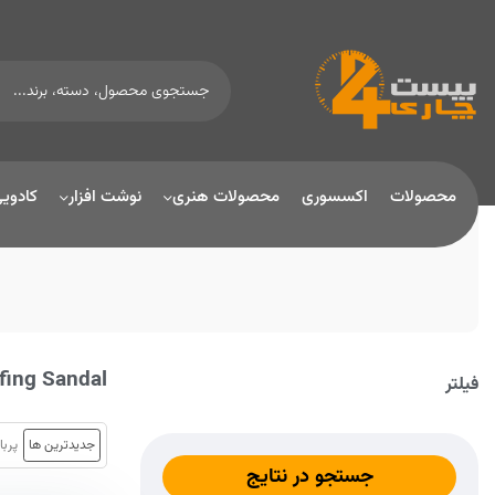
محصولات
اکسسوری
محصولات هنری
نوشت افزار
کادوی
fing Sandal
فیلتر
جدیدترین ها
پربا
جستجو در نتایج