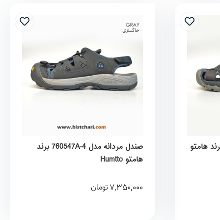
زنانه مدل HT9602-8 برند هامتو
صندل مردانه مدل 760547A-4 برند
هامتو Humtto
7,350,000
تومان