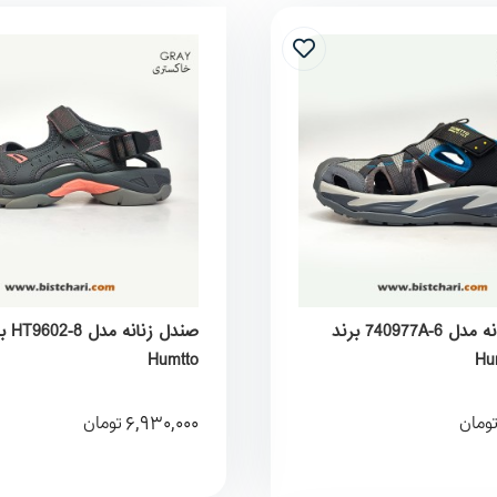
صندل مردانه مدل 740977A-6 برند
صندل 
Humtto
6,930,000
ومان
تومان