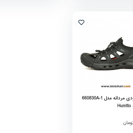
صندل آبنوردی مردانه مدل 660830A-1
H
ومان