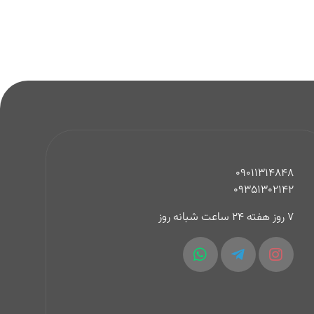
09011314848
09351302142
7 روز هفته 24 ساعت شبانه روز