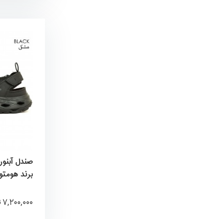
برند هومتو umtto
7,200,000
ت