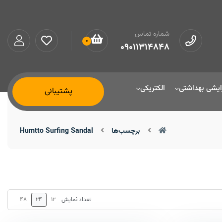
شماره تماس
0
09011314848
ایشی بهداشتی
الکتریکی
پشتیبانی
برچسب‌ها
Humtto Surfing Sandal
48
24
12
تعداد نمایش