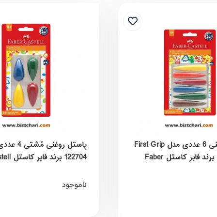
پاستل روغنی 6 عددی مدل First Grip
پاستل روغنی مُشت
کد 122706 برند فابر کاستل Faber
122704 برند فابر کاستل Faber Castell
ناموجود