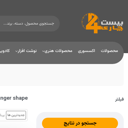
محصولات
اکسسوری
محصولات هنری
نوشت افزار
کادوی
inger shape
فیلتر
جدیدترین ها
پربا
جستجو در نتایج