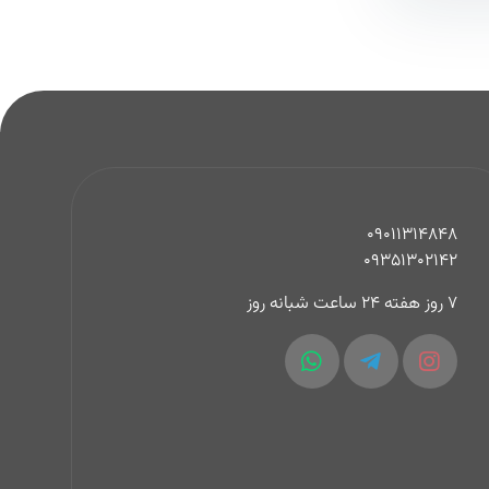
09011314848
09351302142
7 روز هفته 24 ساعت شبانه روز