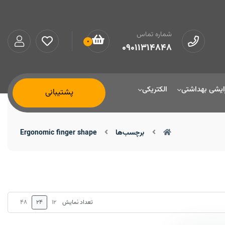
شماره تماس
0
09011314848
ایشی بهداشتی
الکتریکی
پشتیبانی
برچسب‌ها
Ergonomic finger shape
48
24
12
تعداد نمایش