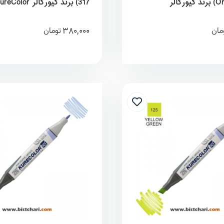
Orange) 407) برند کیورکالر
317) برند کیورکالر KureColor
380,000
مان
تومان