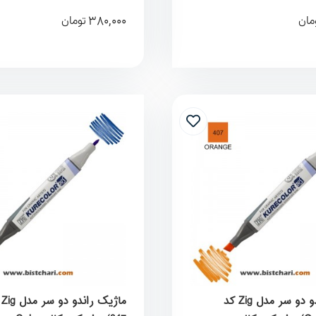
380,000
مان
تومان
ماژیک راندو دو سر مدل Zig کد