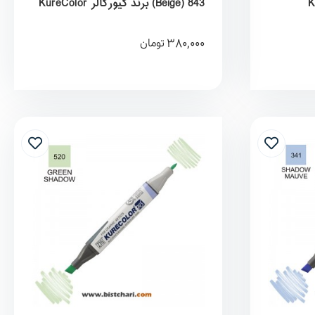
Beige) 843) برند کیورکالر KureColor
380,000
تومان