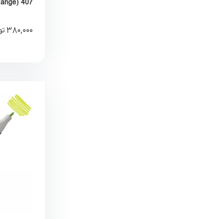
KureColor
380,000
تو