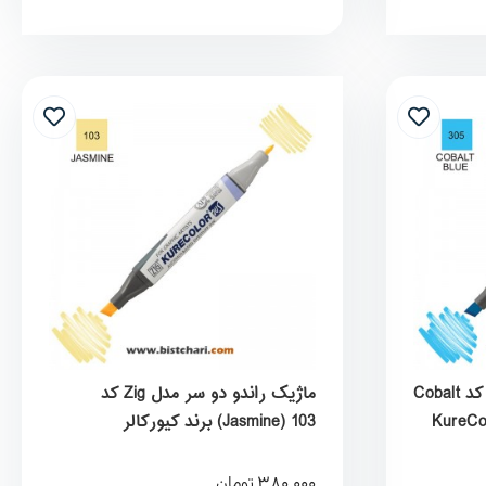
ماژیک راندو دو سر مدل Zig کد Cobalt
ماژیک راندو دو سر مدل Zig کد
Jasmine) 103) برند کیورکالر
KureColor
380,000
تومان