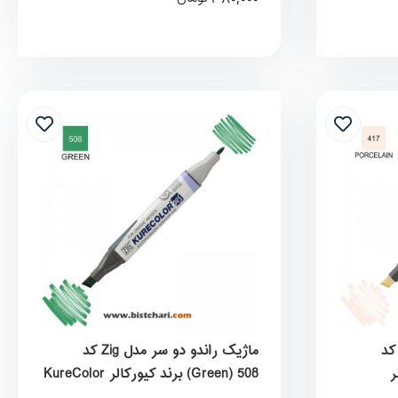
یک راندو دو سر مدل Zig کد
ماژیک راندو دو سر مدل Zig کد
لر
Green) 508) برند کیورکالر KureColor