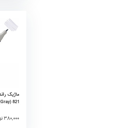
Gray) 821) برند کیورکالر KureColor
380,000
تو