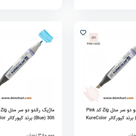
ماژیک راندو دو سر مدل Zig کد Pink
Blue) 305) برند کیورکالر KureColor
380,000
مان
تومان