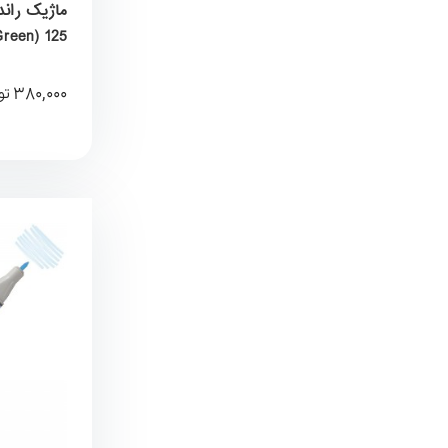
KureColor
380,000
تو