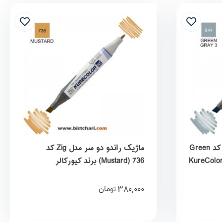
ماژیک راندو دو سر مدل Zig کد Green
ماژیک راندو دو سر مدل Zig کد
Mustard) 736) برند کیورکالر
KureColor
380,000
تومان