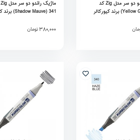
ماژیک راندو دو سر مدل Zig کد
ماژ
Yellow Green) 125) برند کیورکالر
Shadow Mauve) 341
KureColor
380,000
مان
تومان