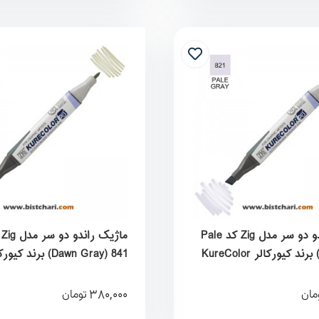
ماژیک راندو دو سر مدل Zig کد Pale
Dawn Gray) 841) برند کی
KureColor
380,000
مان
تومان