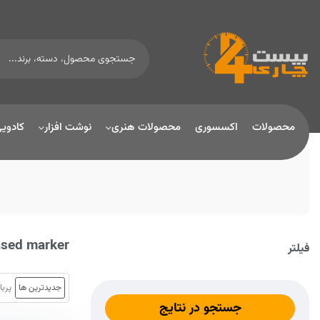
محصولات
اکسسوری
محصولات هنری
نوشت افزار
کادوی
ased marker
فیلتر
جدیدترین ها
پربا
جستجو در نتایج