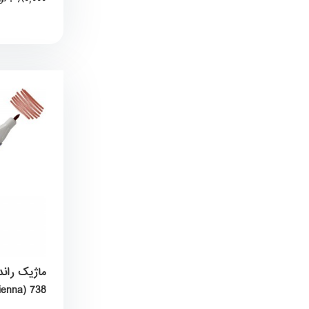
Sienna) 738) برند کیورکالر olor