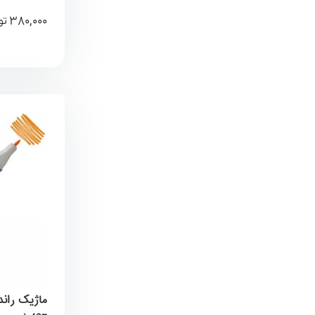
380,000
تو