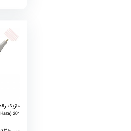
Haze) 201) برند کیورکالر KureColor
380,000
تو