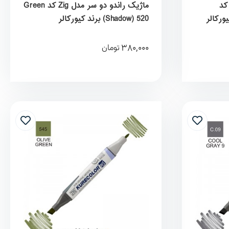
یک راندو دو سر مدل Zig کد
ماژیک راندو دو سر مدل Zig کد Green
) برند کیورکالر
Shadow) 520) برند کیورکالر
KureColor
380,000
تومان