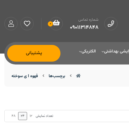
شماره تماس
0
09011314848
ایشی بهداشتی
الکتریکی
پشتیبانی
برچسب‌ها
قهوه ا ی سوخته
48
24
12
تعداد نمایش