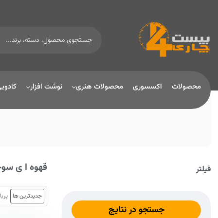
محصولات
اکسسوری
محصولات هنری
نوشت افزار
کادوی
قهوه ا ی سو
فیلتر
جدیدترین ها
پربا
جستجو در نتایج