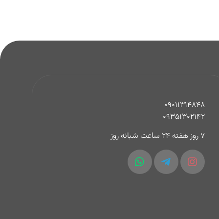
09011314848
09351302142
7 روز هفته 24 ساعت شبانه روز