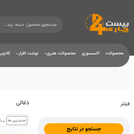
محصولات
اکسسوری
محصولات هنری
نوشت افزار
کادوی
ذغالی
فیلتر
جدیدترین ها
پربا
جستجو در نتایج