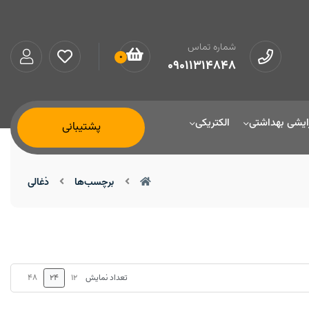
شماره تماس
0
09011314848
ایشی بهداشتی
الکتریکی
پشتیبانی
برچسب‌ها
ذغالی
48
24
12
تعداد نمایش