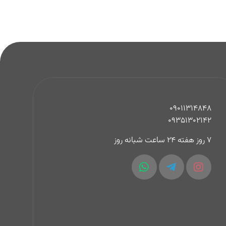
09011314848
09351302142
7 روز هفته 24 ساعت شبانه روز