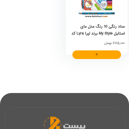
مداد رنگی 10 رنگ مدل مای
استایل My Style برند لیرا Lyra کد
3751100
785,000
تومان