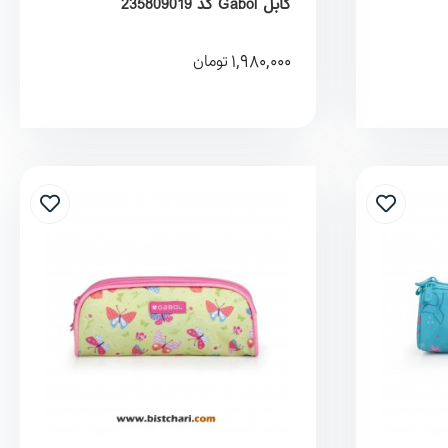
گابل Gabol کد 235809019
1,980,000
تومان