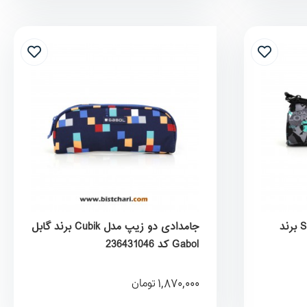
جامدادی سه زیپ مدل Score برند
جامدادی دو زیپ مدل Cubik برند گابل
Gabol کد 236431046
1,870,000
تومان