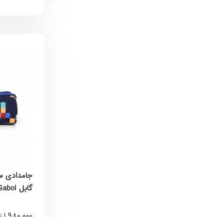
گابل Gabol کد 236409046
1,980,000
ت