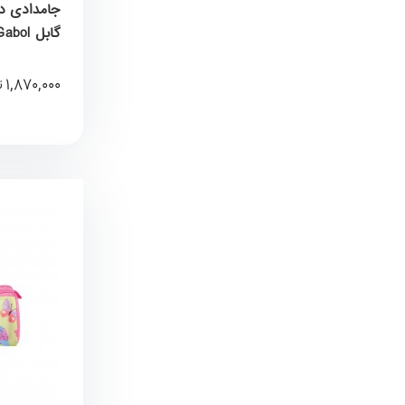
گابل Gabol کد 235731018
1,870,000
ت