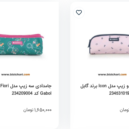
جامدادی دو زیپ مدل Icon برند گابل
ج
Gabol کد 234209004
1,650,000
ومان
تومان