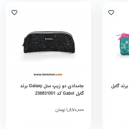
امدادی سه زیپ مدل Fiori برند گابل
جامدادی دو زیپ مدل Galaxy برند
گابل Gabol کد 236831001
1,870,000
تومان