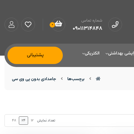
شماره تماس
0
09011314848
ایشی بهداشتی
الکتریکی
پشتیبانی
برچسب‌ها
جامدادی بدون پی وی سی
48
24
12
تعداد نمایش