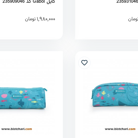
گابل Gabol کد 235909046
1,980,000
ومان
تومان