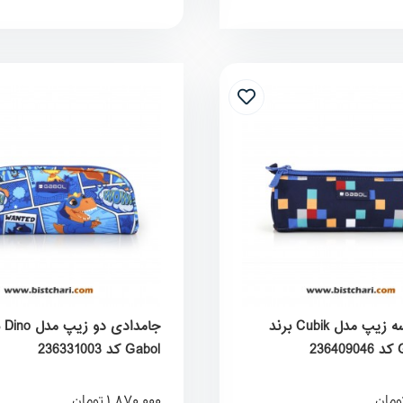
جامدادی سه زیپ مدل Cubik برند
جام
Gabol کد 236331003
1,870,000
ومان
تومان