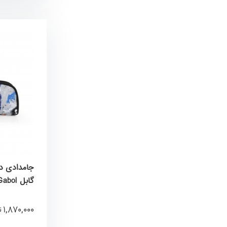
گابل Gabol کد 236731016
1,870,000
ت