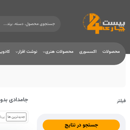
محصولات
اکسسوری
محصولات هنری
نوشت افزار
کادوی
جامدادی بدو
فیلتر
جدیدترین ها
پربا
جستجو در نتایج