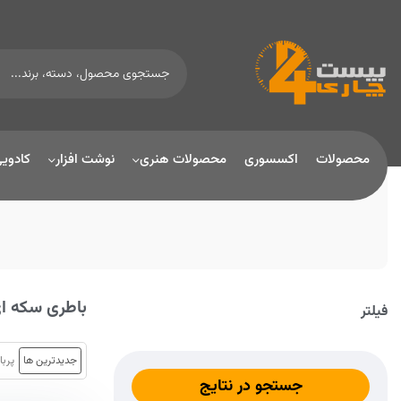
محصولات
اکسسوری
محصولات هنری
نوشت افزار
کادوی
باطری سکه ا
فیلتر
جدیدترین ها
پربا
جستجو در نتایج