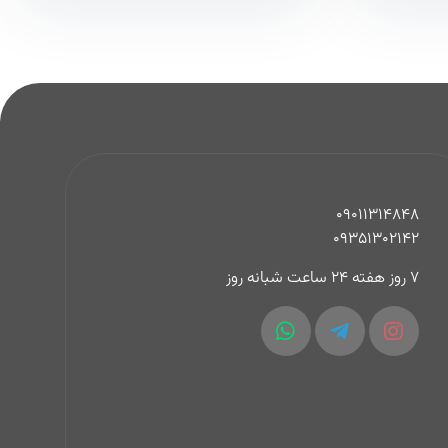
09011314848
09351302142
7 روز هفته 24 ساعت شبانه روز