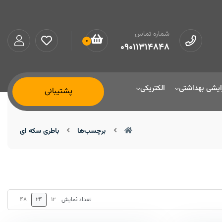
شماره تماس
0
09011314848
ایشی بهداشتی
الکتریکی
پشتیبانی
برچسب‌ها
باطری سکه ای
48
24
12
تعداد نمایش