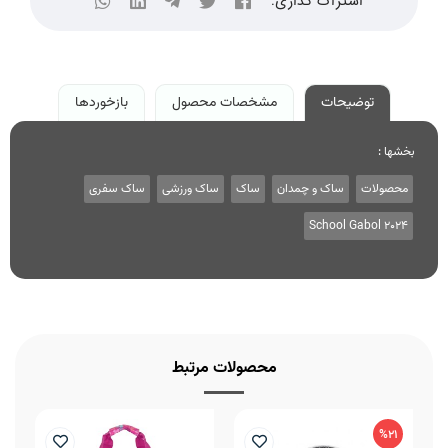
اشتراک گذاری:
توضیحات
مشخصات محصول
بازخوردها
بخشها :
محصولات
ساک و چمدان
ساک
ساک ورزشی
ساک سفری
School Gabol 2024
محصولات مرتبط
%21