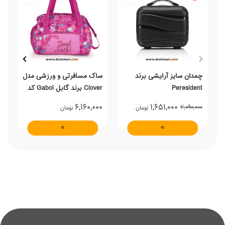
چمدان سایز آرایشی برند
ساک مسافرتی و ورزشی مدل
Peresident
Clover برند گابل Gabol کد
235897019
نی
0
6,160,000
1,651,000
2,090,000
تومان
تومان