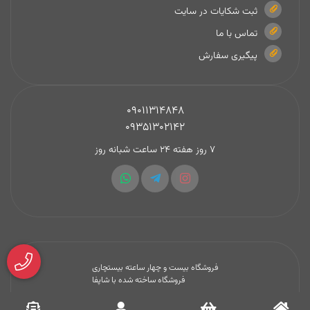
ثبت شکایات در سایت
تماس با ما
پیگیری سفارش
09011314848
09351302142
7 روز هفته 24 ساعت شبانه روز
فروشگاه بیست و چهار ساعته بیستچاری
فروشگاه ساخته شده با شاپفا