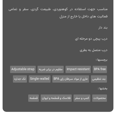
مناسب جهت استفاده در کوهنوردی، طبیعت گردی، سفر و تمامی
فعالیت های داخل یا خارج از منزل
بند دار
درب پیچی دو مرحله ای
درب متصل به بطری
برچسبها :
BPA free
Impact resistant
مقاوم در برابر ضربه
Adjustable strap
بند تنظیمی
عاری از مواد سرطان زای BPA
Single-walled
تک جداره
بخشها :
محصولات
کمپ و سفر
فلاسک و قمقمه و لیوان
قمقمه