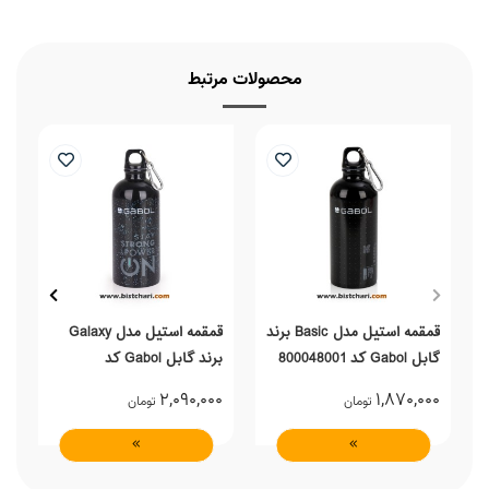
محصولات مرتبط
قمقمه استیل مدل Basic برند
قمقمه استیل مدل Galaxy
گابل Gabol کد 800048001
برند گابل Gabol کد
6
236848001
0
2,090,000
1,870,000
تومان
تومان