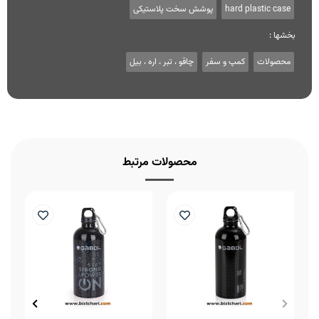
hard plastic case
پوشش سخت پلاستیکی
بخشها :
محصولات
کمپ و سفر
چاقو ، تبر ، اره ، بیل
محصولات مرتبط