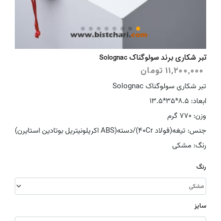
تبر شکاری برند سولوگناک Solognac
11,200,000
تومان
تبر شکاری سولوگناک Solognac
ابعاد: 8.5*35*13.5
وزن: 770 گرم
جنس: تیغه(فولاد 40Cr)/دسته(ABS اکریلونیتریل بوتادین استایرن)
رنگ: مشکی
رنگ
سایز