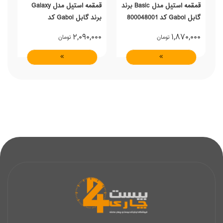
قمقمه استیل مدل Basic برند
قمقمه استیل مدل Galaxy
گابل Gabol کد 800048001
برند گابل Gabol کد
6
236848001
0
2,090,000
1,870,000
تومان
تومان