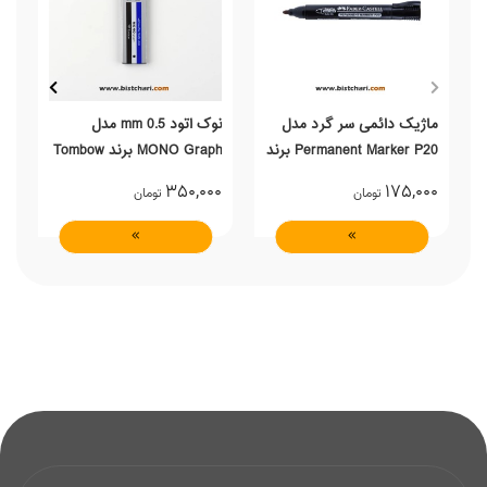
ماژیک دائمی سر گرد مدل
نوک اتود 0.5 mm مدل
Permanent Marker P20 برند
MONO Graph برند Tombow
بر
فابرکاستل Faber-Castell
0
350,000
175,000
تومان
تومان