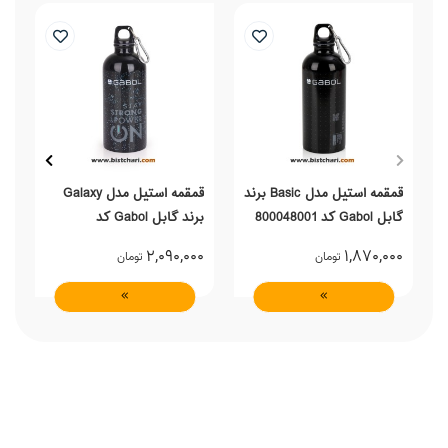
قمقمه استیل مدل Basic برند
قمقمه استیل مدل Galaxy
گابل Gabol کد 800048001
برند گابل Gabol کد
6
236848001
0
2,090,000
1,870,000
تومان
تومان