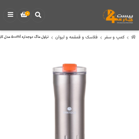
0
کمپ و سفر
فلاسک و قمقمه و لیوان
تراول ماگ دوجداره 500ml مدل کاریبا Kariba برند سانتکو Santeco