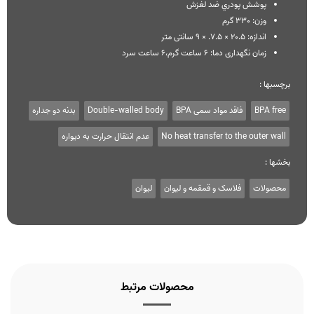
پوشش پودري ضد لغزش
وزن: 330 گرم
اندازه: 20.5 × 7.5. × 9 سانتی متر
زمان نگهداری دما: 6 ساعت گرم،6 ساعت سرد
برچسبها :
BPA free
فاقد مواد سمی BPA
Double-walled body
بدنه دو جداره
No heat transfer to the outer wall
عدم انتقال حرارت به دیواره
بخشها :
محصولات
فلاسک و قمقمه و لیوان
لیوان
محصولات مرتبط