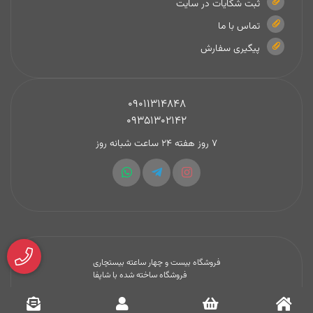
ثبت شکایات در سایت
تماس با ما
پیگیری سفارش
09011314848
09351302142
7 روز هفته 24 ساعت شبانه روز
فروشگاه بیست و چهار ساعته بیستچاری
فروشگاه ساخته شده با شاپفا