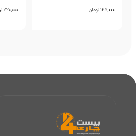
220,000
125,000
تومان
تو