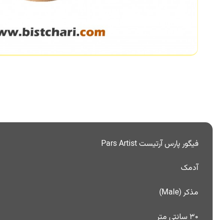
فیگور پارس آرتیست Pars Artist
آدمک
مذکر (Male)
30 سانتی متر