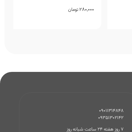
Tombow
280,000
تومان
09011314848
09351302142
7 روز هفته 24 ساعت شبانه روز