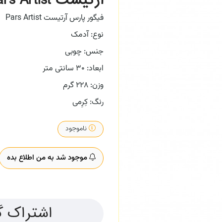
آرتیست Pars Artist
فیگور پارس آرتیست Pars Artist
نوع: آدمک
جنس: چوبی
ابعاد: 30 سانتی متر
وزن: 228 گرم
رنگ: کِرِمی
ناموجود
موجود شد به من اطلاع بده
اشتراک گ