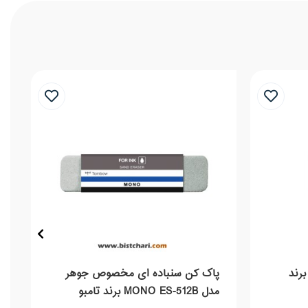
ک کن مدل MONO PE-04A برند
پاک کن سنباده ای مخصوص جوهر
مدل MONO ES-512B برند تامبو