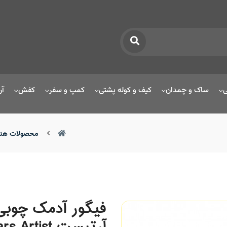
ی
ساک و چمدان
کیف و کوله پشتی
کمپ و سفر
کفش
آر
محصولات هنر