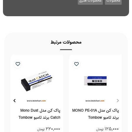
محصولات
محصولات هنری
محصولات مرتبط
پاک کن مدل MONO PE-01A
پاک کن مدل Mono Dust
برند تامبو Tombow
Catch برند تامبو Tombow
بر
0
220,000
125,000
تومان
تومان