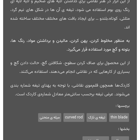
از این ابزار در هنر نقاشی برای گذاشتن لایه های ضخیم و لایه لایه ای
رنگ روی بوم استفاده می شود، تیغه ی آن ها در شکل های نیم گرد،
مثلثی، کوتاه،بلندو … برای ایجاد بافت های مختلف مختلف ساخته شده
اند.
به منظور مخلوط کردن، پهن کردن، مالیدن و برداشتن مواد، رنگ‌ ها،
بتونه و گچ مورد استفاده قرار می‌گیرد.
از این محصول برای صاف کردن سطوح، شکافتن گچ، حالت دادن گچ و
بسیاری از کارهایی که در نقاشی انجام می‌دهند، استفاده می‌کنند.
کاردک‌ها همچون قلم‌موی نقاشی، با توجه به پهنای تیغه شماره بندی
می‌شوند. عرض تیغه برحسب سانتی‌متر معادل شماره‌ی کاردک است.
برچسبها :
thin blade
تیغه ی نازک
curved rod
میله ی منحنی
بخشها :