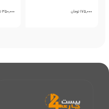
Castell
350,000
175,000
تومان
ت