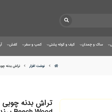
ی
ساک و چمدان
کیف و کوله پشتی
کمپ و سفر
کفش
آر
نوشت افزار
تراش بدنه چوبی دو سوراخ مدل h Wood