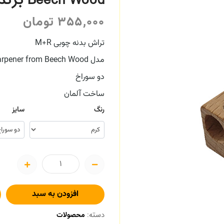
Beech Wood برند ام پلاس آر M+R
355,000
تومان
تراش بدنه چوبی M+R
مدل Sharpener from Beech Wood
دو سوراخ
ساخت آلمان
رنگ
سایز
افزودن به سبد
دسته:
محصولات