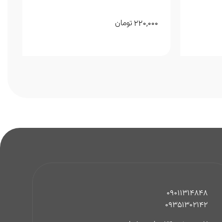
220,000
تومان
09011314848
09351302142