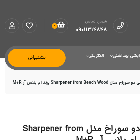
شماره تماس
0
09011314848
ایشی بهداشتی
الکتریکی
پشتیبانی
Sharpener from Beec برند ام پلاس آر M+R
تراش بدنه چوبی دو سوراخ مدل Sharpener from