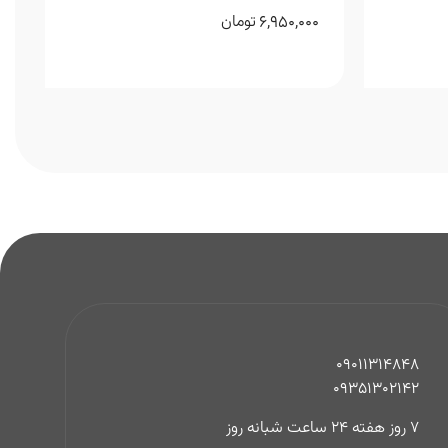
6,950,000
تومان
09011314848
09351302142
7 روز هفته 24 ساعت شبانه روز