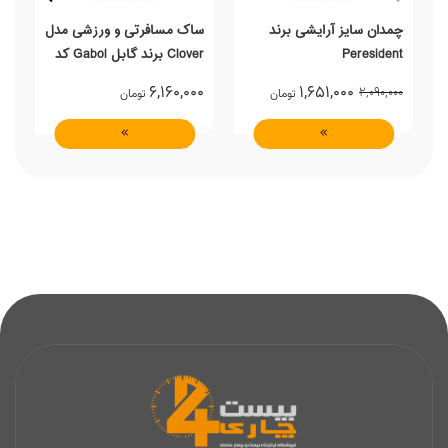
چمدان سایز آرایشی برند
ساک مسافرتی و ورزشی مدل
Peresident
Clover برند گابل Gabol کد
235897019
نی
0
6,160,000
1,651,000
2,090,000
تومان
تومان