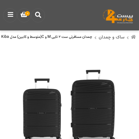
0
ساک و چمدان
چمدان مسافرتی ست 2 تایی M و C(متوسط و کابین) مدل Kiba برند گابل Gabol