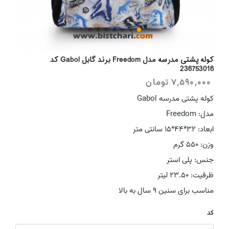
کوله پشتی مدرسه مدل Freedom برند گابل Gabol کد
236753016
7,590,000
تومان
کوله پشتی مدرسه Gabol
مدل: Freedom
ابعاد: 32*44*15 سانتی متر
وزن: 550 گرم
جنس: پلی استر
ظرفیت: 23.50 لیتر
مناسب برای سنین 9 سال به بالا
کد