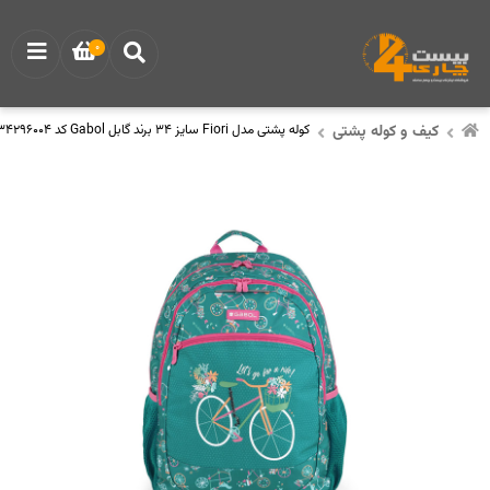
0
کیف و کوله پشتی
کوله پشتی مدل Fiori سایز 34 برند گابل Gabol کد 234296004