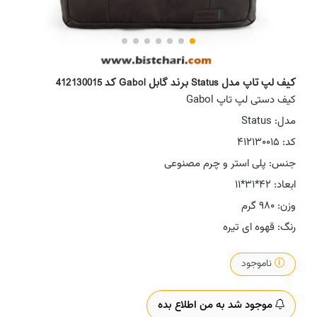
کیف لپ تاپ مدل Status برند گابل Gabol کد 412130015
کیف دستی لپ تاپ Gabol
مدل: Status
کد: 412130015
جنس: پلی استر و چرم مصنوعی
ابعاد: 42*31*11
وزن: 980 گرم
رنگ: قهوه ای تیره
ناموجود
موجود شد به من اطلاع بده