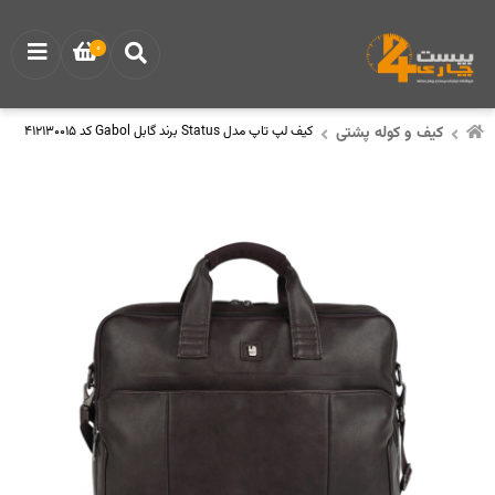
0
کیف و کوله پشتی
کیف لپ تاپ مدل Status برند گابل Gabol کد 412130015