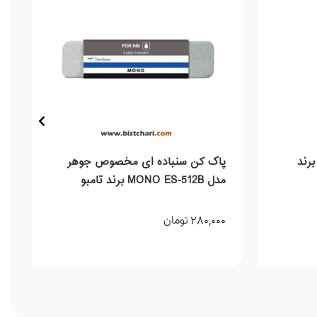
ک کن مدل MONO PE-04A برند
پاک کن سنباده ای مخصوص جوهر
مدل MONO ES-512B برند تامبو
Tombow
280,000
تومان