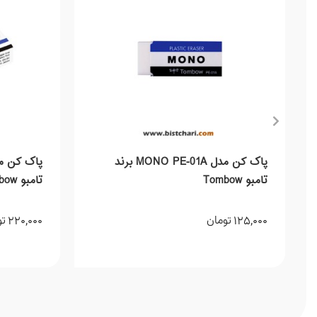
پاک کن مدل MONO PE-01A برند
تامبو Tombow
تامبو Tombow
220,000
125,000
تومان
تو