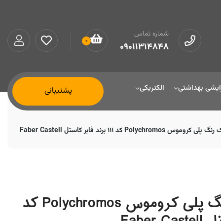
شماره تماس
0
09011314848
ایشی بهداشتی
الکتریکی
پشتیبانی
Polychrom کد 111 برند فابر کاستل Faber Castell
مداد رنگی تک رنگ پلی کروموس Polychromos کد