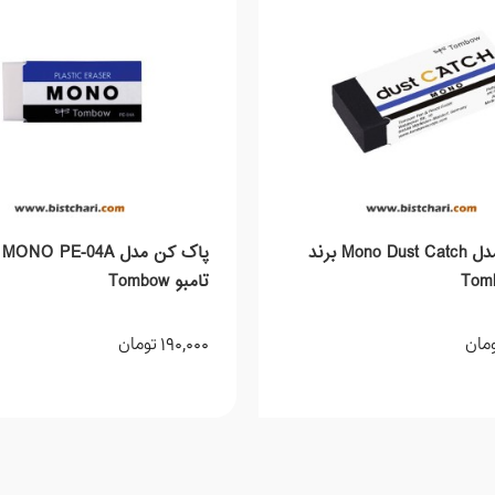
پاک کن مدل Mono Dust Catch برند
پا
تامبو Tombow
190,000
مان
تومان