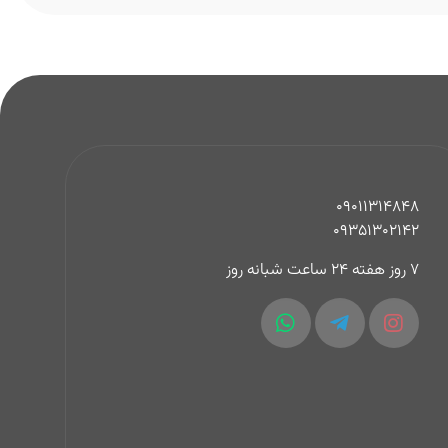
09011314848
09351302142
7 روز هفته 24 ساعت شبانه روز