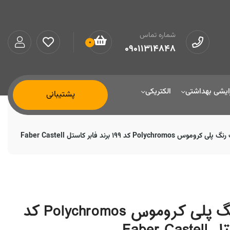
شماره تماس
0
09011314848
ایشی بهداشتی
الکتریکی
پشتیبانی
Polych کد 199 برند فابر کاستل Faber Castell
مداد رنگی تک رنگ پلی کروموس Polychromos کد