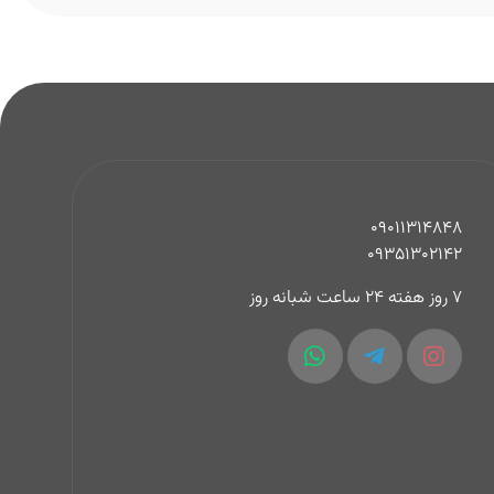
09011314848
09351302142
7 روز هفته 24 ساعت شبانه روز