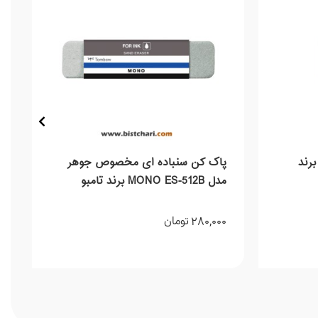
ک کن مدل MONO PE-04A برند
پاک کن سنباده ای مخصوص جوهر
مدل MONO ES-512B برند تامبو
Tombow
280,000
تومان