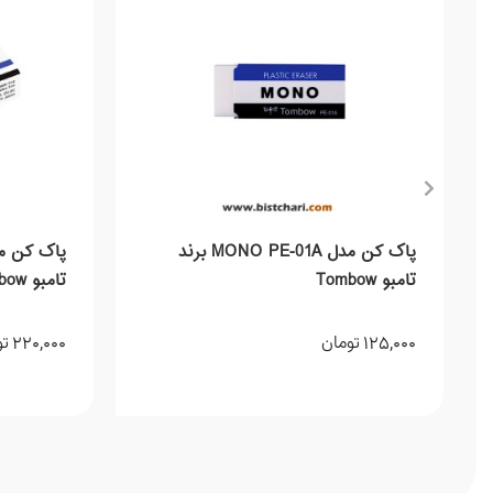
پاک کن مدل MONO PE-01A برند
تامبو Tombow
تامبو Tombow
220,000
125,000
تومان
تو