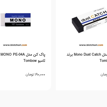
پاک کن مدل Mono Dust Catch برند
پا
تامبو Tombow
190,000
مان
تومان