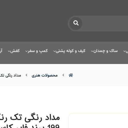
ی
ساک و چمدان
کیف و کوله پشتی
کمپ و سفر
کفش
آر
محصولات هنری
مداد رنگی تک رنگ پلی کروموس romos